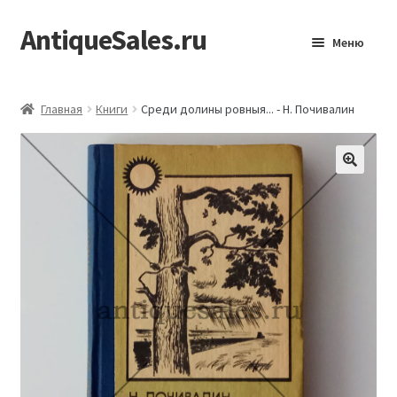
AntiqueSales.ru
Перейти
Перейти
Меню
к
к
навигации
содержимому
Главная
Главная
Книги
Среди долины ровныя... - Н. Почивалин