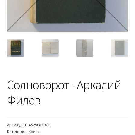
Солноворот - Аркадий
Филев
Артикул:
134529082021
Категория:
Книги