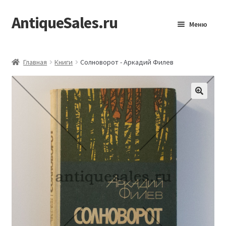
AntiqueSales.ru
Перейти
Перейти
Меню
к
к
навигации
содержимому
Главная
Главная
Книги
Солноворот - Аркадий Филев