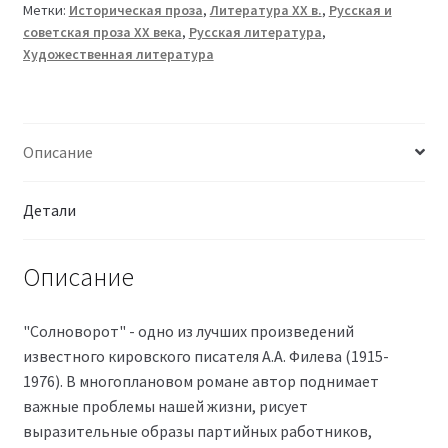
Метки:
Историческая проза
,
Литература XX в.
,
Русская и
советская проза XX века
,
Русская литература
,
Художественная литература
Описание
Детали
Описание
"Солноворот" - одно из лучших произведений
известного кировского писателя А.А. Филева (1915-
1976). В многоплановом романе автор поднимает
важные проблемы нашей жизни, рисует
выразительные образы партийных работников,