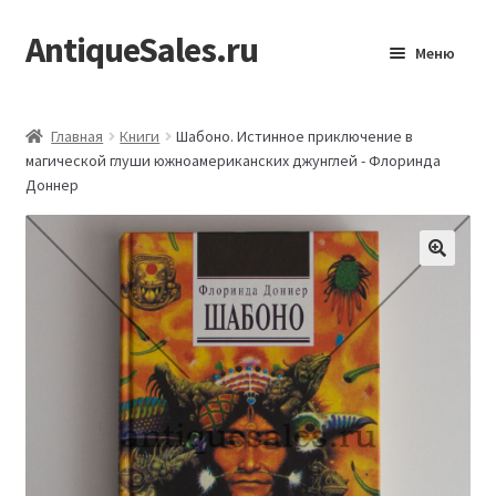
AntiqueSales.ru
Перейти
Перейти
Меню
к
к
навигации
содержимому
Главная
Главная
Книги
Шабоно. Истинное приключение в
магической глуши южноамериканских джунглей - Флоринда
Доннер