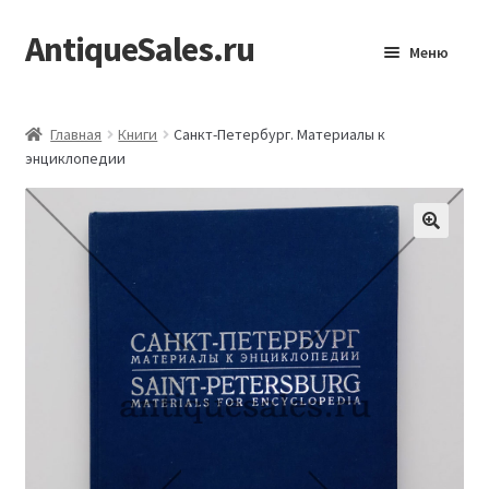
AntiqueSales.ru
Перейти
Перейти
Меню
к
к
навигации
содержимому
Главная
Главная
Книги
Санкт-Петербург. Материалы к
энциклопедии