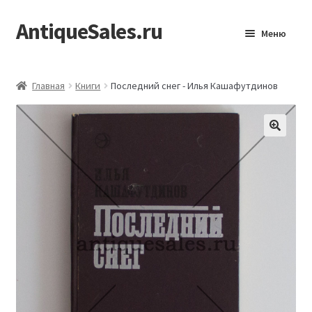
AntiqueSales.ru
Перейти
Перейти
Меню
к
к
навигации
содержимому
Главная
Главная
Книги
Последний снег - Илья Кашафутдинов