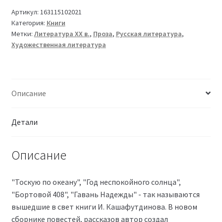
Артикул:
163115102021
Категория:
Книги
Метки:
Литература XX в.
,
Проза
,
Русская литература
,
Художественная литература
Описание
Детали
Описание
"Тоскую по океану", "Год неспокойного солнца",
"Бортовой 408", "Гавань Надежды" - так называются
вышедшие в свет книги И. Кашафутдинова. В новом
сборнике повестей, рассказов автор создал