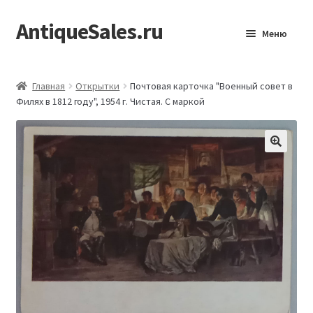
AntiqueSales.ru
Перейти
Перейти
Меню
к
к
навигации
содержимому
Главная
Главная
Открытки
Почтовая карточка "Военный совет в
Филях в 1812 году", 1954 г. Чистая. С маркой