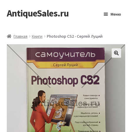
AntiqueSales.ru
Перейти
Перейти
Меню
к
к
навигации
содержимому
Главная
Главная
Книги
Photoshop CS2 - Сергей Луций