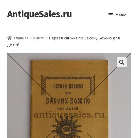
AntiqueSales.ru
Перейти
Перейти
Меню
к
к
навигации
содержимому
Главная
Главная
Книги
Первая книжка по Закону Божию для
детей