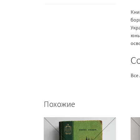
Кни
бор
Укр
юны
осв
Со
Все 
Похожие