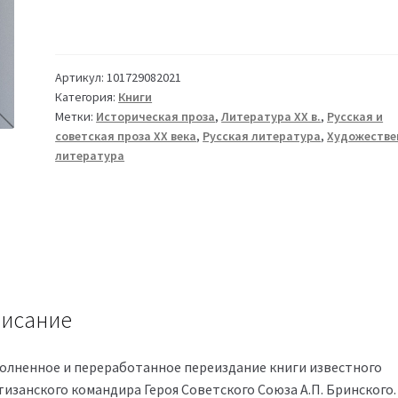
Артикул:
101729082021
Категория:
Книги
Метки:
Историческая проза
,
Литература XX в.
,
Русская и
советская проза XX века
,
Русская литература
,
Художестве
литература
исание
олненное и переработанное переиздание книги известного
тизанского командира Героя Советского Союза А.П. Бринского.