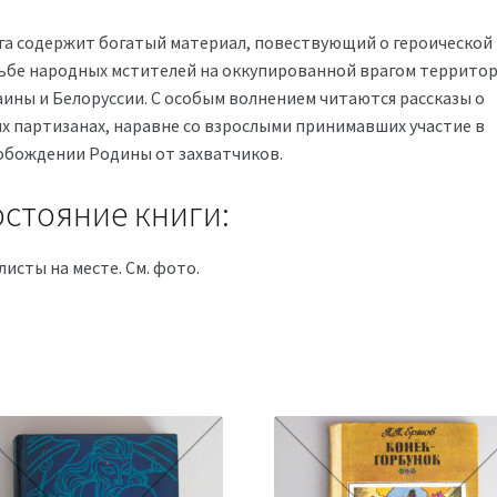
га содержит богатый материал, повествующий о героической
ьбе народных мстителей на оккупированной врагом террито
аины и Белоруссии. С особым волнением читаются рассказы о
х партизанах, наравне со взрослыми принимавших участие в
обождении Родины от захватчиков.
стояние книги:
листы на месте. См. фото.