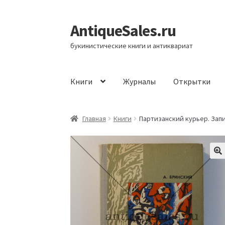
AntiqueSales.ru
Перейти
Перейти
к
к
букинистические книги и антиквариат
навигации
содержимому
Книги
Журналы
Открытки
Главная
Главная
Книги
Партизанский курьер. Запи