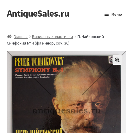
AntiqueSales.ru
Перейти
Перейти
Меню
к
к
навигации
содержимому
Главная
Главная
Виниловые пластинки
П. Чайковский -
Симфония № 4 (фа минор, соч. 36)