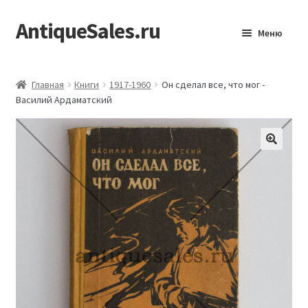
AntiqueSales.ru
Перейти
Перейти
Меню
к
к
навигации
содержимому
Главная
Главная
Книги
1917-1960
Он сделал все, что мог -
Василий Ардаматский