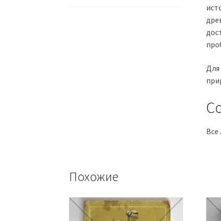
ист
дре
дос
про
Для
при
Со
Все 
Похожие