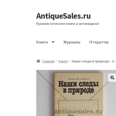
AntiqueSales.ru
Перейти
Перейти
к
к
букинистические книги и антиквариат
навигации
содержимому
Книги
Журналы
Открытки
Главная
Главная
Книги
Наши следы в природе - А. Я