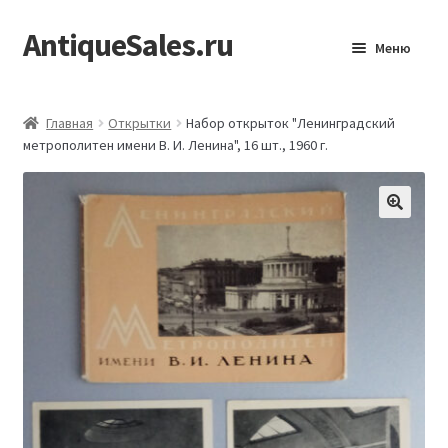
AntiqueSales.ru
Перейти
Перейти
Меню
к
к
навигации
содержимому
Главная
Главная
Открытки
Набор открыток "Ленинградский
метрополитен имени В. И. Ленина", 16 шт., 1960 г.