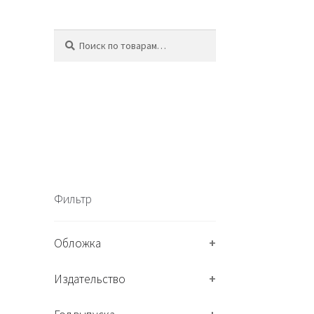
Искать:
П
о
и
с
к
Фильтр
Обложка
+
Издательство
+