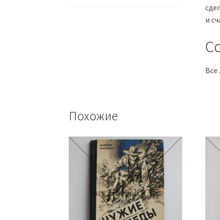
сде
и сч
Со
Все 
Похожие