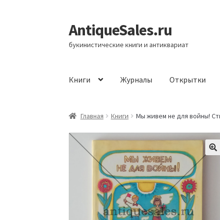
AntiqueSales.ru
Перейти
Перейти
к
к
букинистические книги и антиквариат
навигации
содержимому
Книги
Журналы
Открытки
Главная
Главная
Книги
Мы живем не для войны! Ст