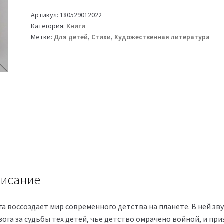
Артикул:
180529012022
Категория:
Книги
Метки:
Для детей
,
Стихи
,
Художественная литература
исание
га воссоздает мир современного детства на планете. В ней зв
вога за судьбы тех детей, чье детство омрачено войной, и пр