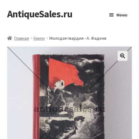
AntiqueSales.ru
Перейти
Перейти
Меню
к
к
навигации
содержимому
Главная
Главная
Книги
Молодая гвардия - А. Фадеев