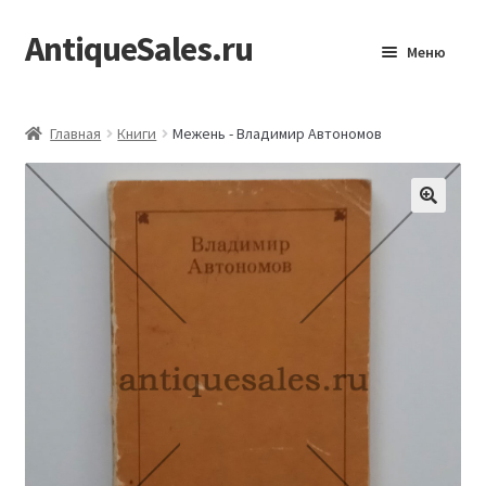
AntiqueSales.ru
Перейти
Перейти
Меню
к
к
навигации
содержимому
Главная
Главная
Книги
Межень - Владимир Автономов