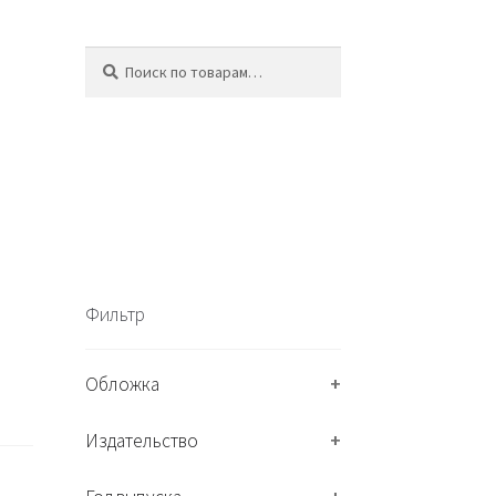
Искать:
П
о
и
с
к
Фильтр
Обложка
+
Издательство
+