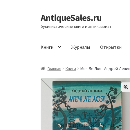
AntiqueSales.ru
Перейти
Перейти
к
к
букинистические книги и антиквариат
навигации
содержимому
Книги
Журналы
Открытки
Главная
Главная
Книги
Меч Ле Лоя - Андрей Леви