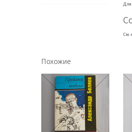
Для
Со
См. 
Похожие