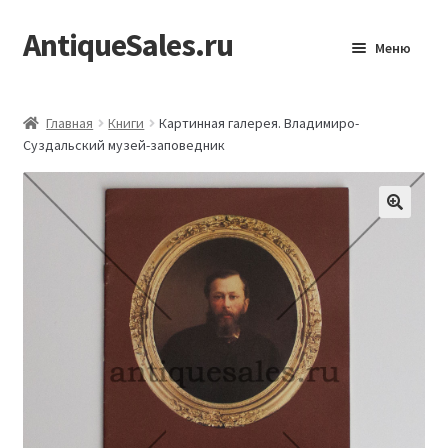
AntiqueSales.ru
Перейти
Перейти
Меню
к
к
навигации
содержимому
Главная
Главная
Книги
Картинная галерея. Владимиро-
Суздальский музей-заповедник