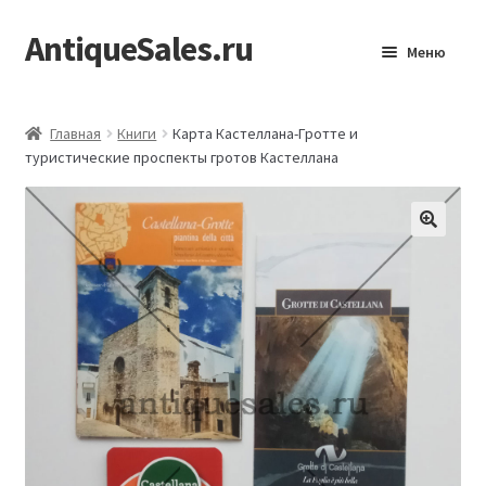
AntiqueSales.ru
Перейти
Перейти
Меню
к
к
навигации
содержимому
Главная
Главная
Книги
Карта Кастеллана-Гротте и
туристические проспекты гротов Кастеллана