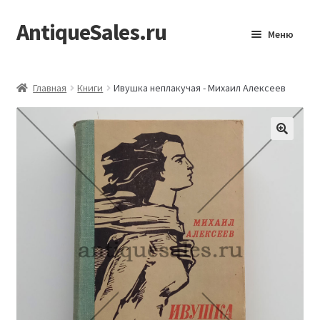
AntiqueSales.ru
Перейти
Перейти
Меню
к
к
навигации
содержимому
Главная
Главная
Книги
Ивушка неплакучая - Михаил Алексеев