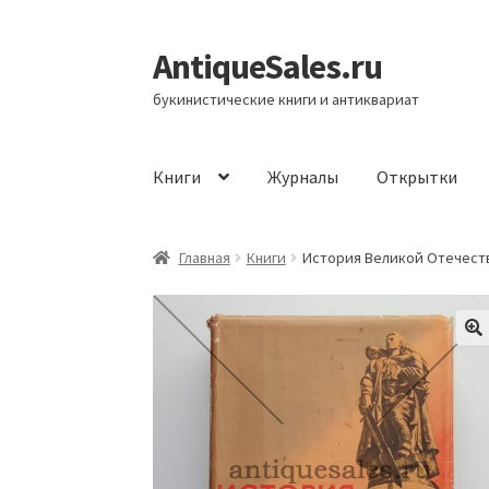
AntiqueSales.ru
Перейти
Перейти
к
к
букинистические книги и антиквариат
навигации
содержимому
Книги
Журналы
Открытки
Главная
Главная
Книги
История Великой Отечестве