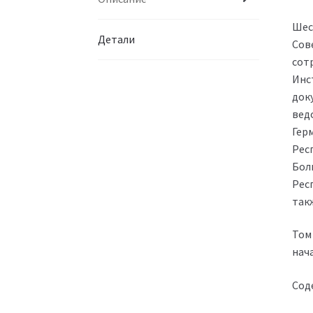
Шес
Детали
Сове
сот
Инс
док
вед
Гер
Рес
Бол
Рес
так
Том
нач
Сод