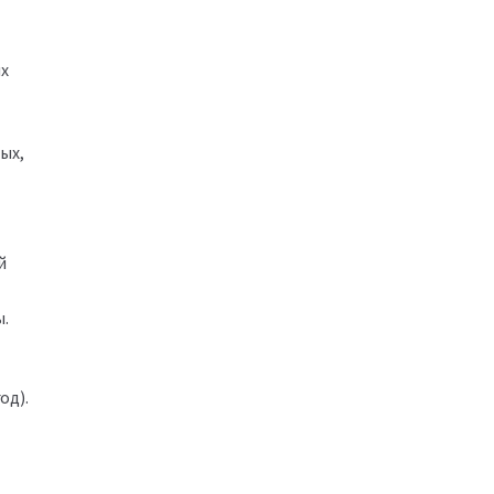
ых
ых,
й
.
од).