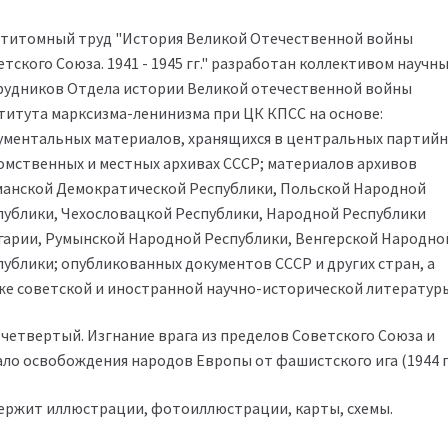
титомный труд "История Великой Отечественной войны
тского Союза. 1941 - 1945 гг." разработан коллективом научн
рудников Отдела истории Великой отечественной войны
титута марксизма-ленинизма при ЦК КПСС на основе:
ументальных материалов, хранящихся в центральных партийн
омственных и местных архивах СССР; материалов архивов
манской Демократической Республики, Польской Народной
публики, Чехословацкой Республики, Народной Республики
гарии, Румынской Народной Республики, Венгерской Народно
публики; опубликованных документов СССР и других стран, а
же советской и иностранной научно-исторической литературы
 четвертый. Изгнание врага из пределов Советского Союза и
ало освобождения народов Европы от фашистского ига (1944 г
ержит иллюстрации, фотоиллюстрации, карты, схемы.