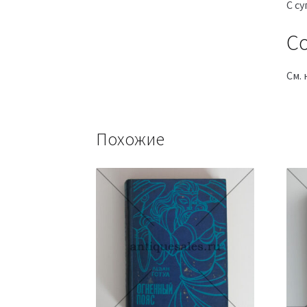
С с
Со
См. 
Похожие