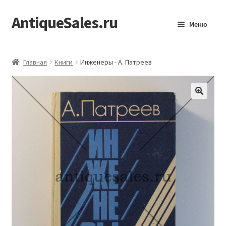
AntiqueSales.ru
Перейти
Перейти
Меню
к
к
навигации
содержимому
Главная
Главная
Книги
Инженеры - А. Патреев