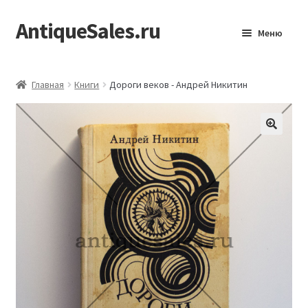
AntiqueSales.ru
Перейти
Перейти
Меню
к
к
навигации
содержимому
Главная
Главная
Книги
Дороги веков - Андрей Никитин