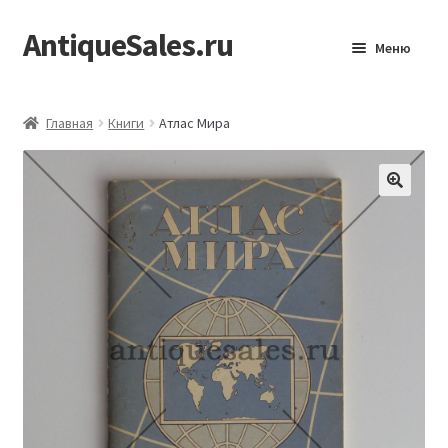
AntiqueSales.ru
Перейти
Перейти
Меню
к
к
навигации
содержимому
Главная
Главная
Книги
Атлас Мира