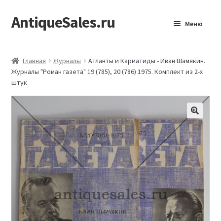
AntiqueSales.ru
Перейти
Перейти
Меню
к
к
навигации
содержимому
Главная
Главная
Журналы
Атланты и Кариатиды - Иван Шамякин.
Журналы "Роман газета" 19 (785), 20 (786) 1975. Комплект из 2-х
штук