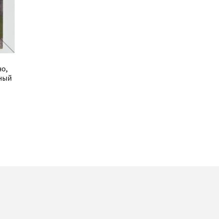
но,
ьный