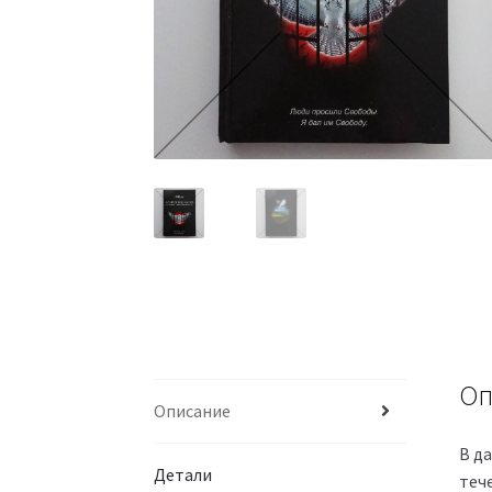
Оп
Описание
В д
Детали
теч