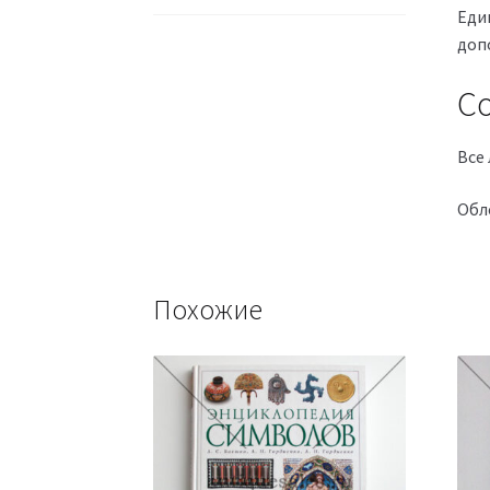
Еди
доп
Со
Все 
Обл
Похожие