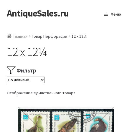
AntiqueSales.ru
Перейти
Перейти
Меню
к
к
навигации
содержимому
Главная
Главная
Товар Перфорация
12 x 12¼
12 x 12¼
Фильтр
Отображение единственного товара