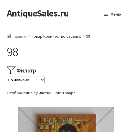
AntiqueSales.ru
Перейти
Перейти
Меню
к
к
навигации
содержимому
Главная
Главная
Товар Количество страниц
98
98
Фильтр
Отображение единственного товара