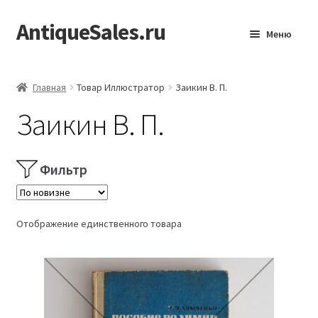
AntiqueSales.ru
Перейти
Перейти
Меню
к
к
навигации
содержимому
Главная
Главная
Товар Иллюстратор
Заикин В. П.
Заикин В. П.
Фильтр
Отображение единственного товара