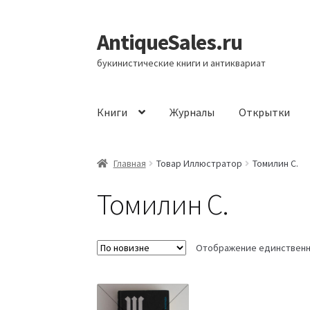
AntiqueSales.ru
Перейти
Перейти
к
к
букинистические книги и антиквариат
навигации
содержимому
Книги
Журналы
Открытки
Главная
Главная
Товар Иллюстратор
Томилин С.
Томилин С.
Отображение единственн