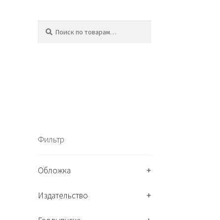
Искать:
П
о
и
с
к
Фильтр
Обложка
+
Издательство
+