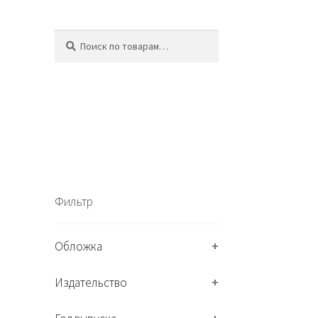
Искать:
П
о
и
с
к
Фильтр
Обложка
+
Издательство
+