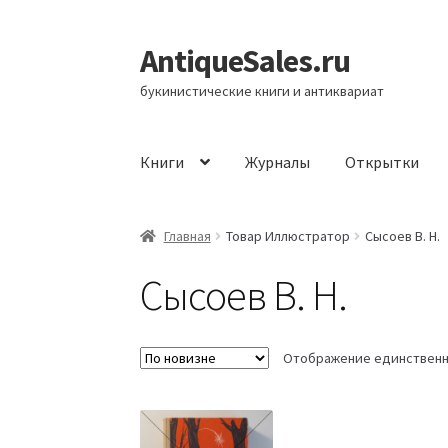
AntiqueSales.ru
Перейти
Перейти
к
к
букинистические книги и антиквариат
навигации
содержимому
Книги
Журналы
Открытки
Главная
Главная
Товар Иллюстратор
Сысоев В. Н.
Сысоев В. Н.
Отображение единственн