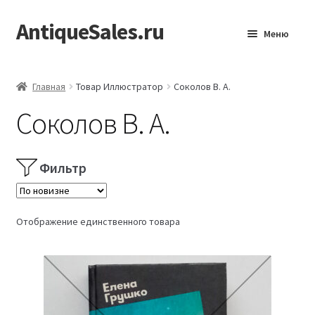
AntiqueSales.ru
Перейти
Перейти
Меню
к
к
навигации
содержимому
Главная
Главная
Товар Иллюстратор
Соколов В. А.
Соколов В. А.
Фильтр
Отображение единственного товара