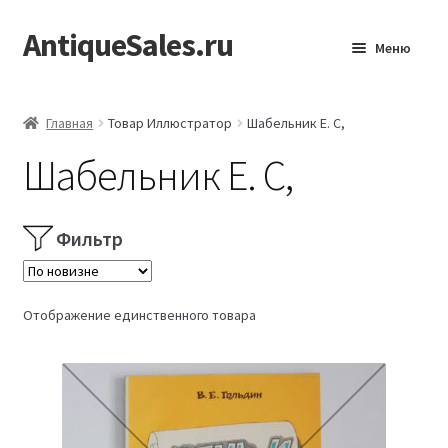
AntiqueSales.ru
Перейти
Перейти
Меню
к
к
навигации
содержимому
Главная
Главная
Товар Иллюстратор
Шабельник Е. С,
Шабельник Е. С,
Фильтр
Отображение единственного товара