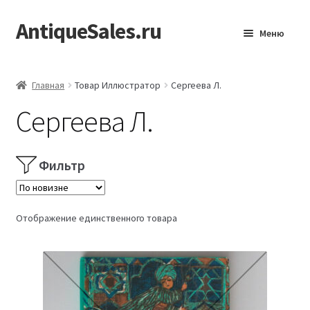
AntiqueSales.ru
Перейти
Перейти
Меню
к
к
навигации
содержимому
Главная
Главная
Товар Иллюстратор
Сергеева Л.
Сергеева Л.
Фильтр
Отображение единственного товара