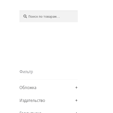
Искать:
П
о
и
с
к
Фильтр
Обложка
+
Издательство
+