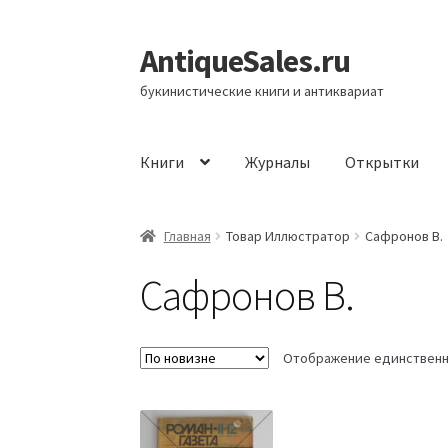
AntiqueSales.ru
Перейти
Перейти
к
к
букинистические книги и антиквариат
навигации
содержимому
Книги
Журналы
Открытки
Главная
Главная
Товар Иллюстратор
Сафронов В.
Сафронов В.
Отображение единственн