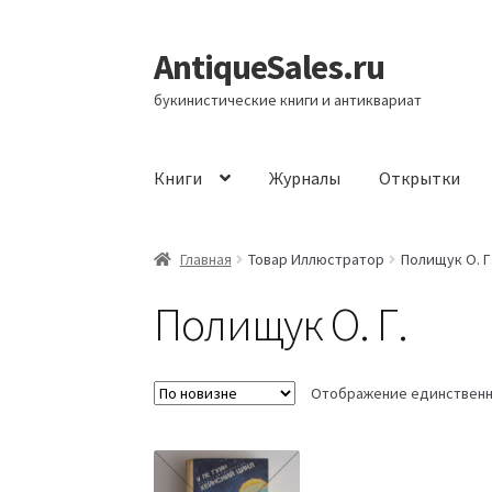
AntiqueSales.ru
Перейти
Перейти
к
к
букинистические книги и антиквариат
навигации
содержимому
Книги
Журналы
Открытки
Главная
Главная
Товар Иллюстратор
Полищук О. Г
Полищук О. Г.
Отображение единственн