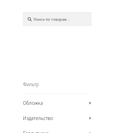
Искать:
П
о
и
с
к
Фильтр
Обложка
+
Издательство
+