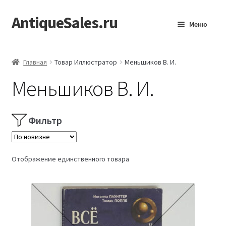
AntiqueSales.ru
Перейти
Перейти
Меню
к
к
навигации
содержимому
Главная
Главная
Товар Иллюстратор
Меньшиков В. И.
Меньшиков В. И.
Фильтр
Отображение единственного товара