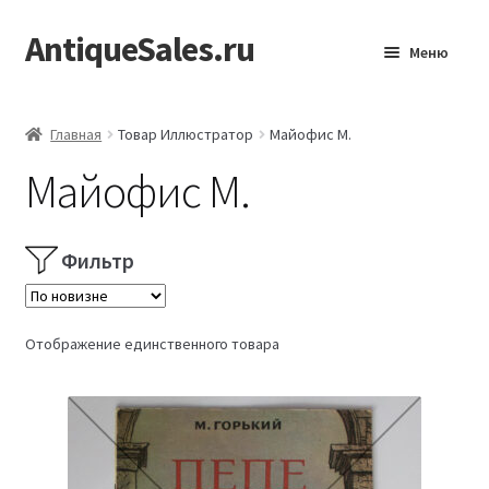
AntiqueSales.ru
Перейти
Перейти
Меню
к
к
навигации
содержимому
Главная
Главная
Товар Иллюстратор
Майофис М.
Майофис М.
Фильтр
Отображение единственного товара