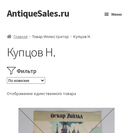
AntiqueSales.ru
Перейти
Перейти
Меню
к
к
навигации
содержимому
Главная
Главная
Товар Иллюстратор
Купцов Н.
Купцов Н.
Фильтр
Отображение единственного товара