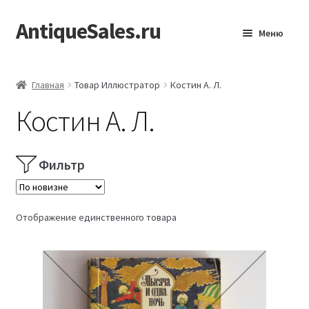
AntiqueSales.ru
Перейти
Перейти
Меню
к
к
навигации
содержимому
Главная
Главная
Товар Иллюстратор
Костин А. Л.
Костин А. Л.
Фильтр
Отображение единственного товара