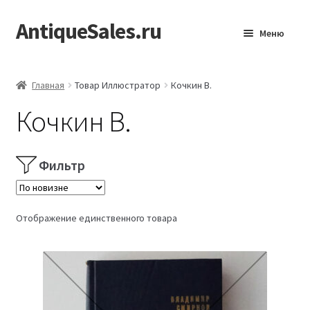
AntiqueSales.ru
Перейти
Перейти
Меню
к
к
навигации
содержимому
Главная
Главная
Товар Иллюстратор
Кочкин В.
Кочкин В.
Фильтр
Отображение единственного товара