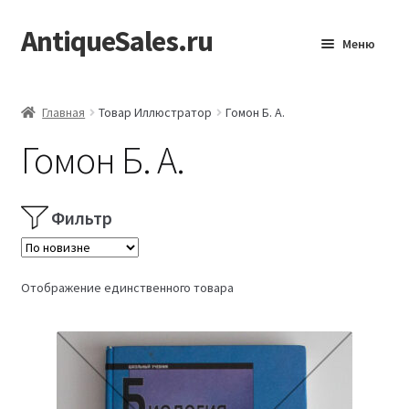
AntiqueSales.ru
Перейти
Перейти
Меню
к
к
навигации
содержимому
Главная
Главная
Товар Иллюстратор
Гомон Б. А.
Гомон Б. А.
Фильтр
Отображение единственного товара