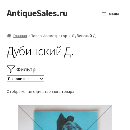
AntiqueSales.ru
Перейти
Перейти
Меню
к
к
навигации
содержимому
Главная
Главная
Товар Иллюстратор
Дубинский Д.
Дубинский Д.
Фильтр
Отображение единственного товара