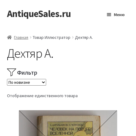
AntiqueSales.ru
Перейти
Перейти
Меню
к
к
навигации
содержимому
Главная
Главная
Товар Иллюстратор
Дехтяр А.
Дехтяр А.
Фильтр
Отображение единственного товара