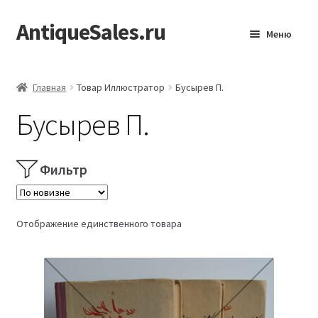
AntiqueSales.ru
Перейти
Перейти
Меню
к
к
навигации
содержимому
Главная
Главная
Товар Иллюстратор
Бусырев П.
Бусырев П.
Фильтр
Отображение единственного товара