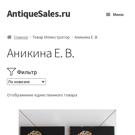
AntiqueSales.ru
Перейти
Перейти
Меню
к
к
навигации
содержимому
Главная
Главная
Товар Иллюстратор
Аникина Е. В.
Аникина Е. В.
Фильтр
Отображение единственного товара